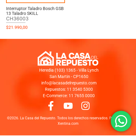
Interruptor Taladro Bosch GSB
13 Taladro SKILL
CH36003
$
21.990,00
Heredia (103) 1365 - Villa Lynch
San Martin - CP1650
info@lacasadelrepuesto.com
Repuestos: 11 3540 5300
E-Commerce: 11 7655 0000
©2026. La Casa del Repuesto. Todos los derechos reservados. Powered by:
Xentina.com