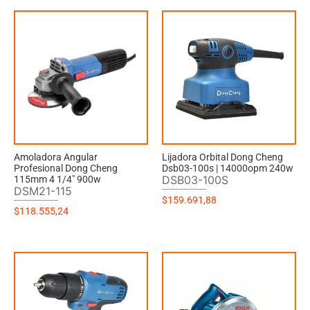
Amoladora Angular
Lijadora Orbital Dong Cheng
Profesional Dong Cheng
Dsb03-100s | 14000opm 240w
DSB03-100S
115mm 4 1/4″ 900w
DSM21-115
$
159.691,88
$
118.555,24