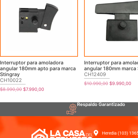
Interruptor para amoladora
Interruptor para amola
angular 180mm apto para marca
angular 180mm marca 
Stingray
CH12409
CH10022
$
10.990,00
$
9.990,00
$
8.990,00
$
7.990,00
Respaldo Garantizado
Heredia (103) 1365 