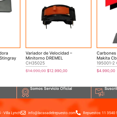
dora
Variador de Velocidad –
Carbones 
Stingray
Minitorno DREMEL
Makita C
CH35025
195001-2
$
14.990,00
$
12.990,00
$
4.990,00
Somos Servicio Oficial
Suscrí
- Villa Lynch
info@lacasadelrepuesto.com
Repuestos: 11 3540