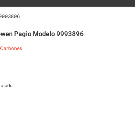
 9993896
Dowen Pagio Modelo 9993896
Carbones
gotado