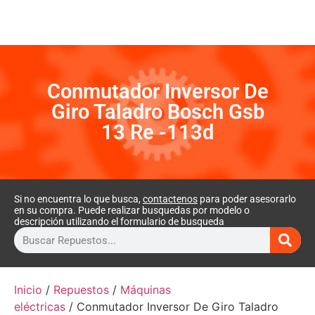
Conmutador Inversor De
Giro Taladro Bosch Gsb
13 Re -113d
Si no encuentra lo que busca,
contactenos
para poder asesorarlo
en su compra. Puede realizar busquedas por modelo o
descripción utilizando el formulario de busqueda
Inicio
/
Repuestos
/
Máquinas
eléctricas
/ Conmutador Inversor De Giro Taladro