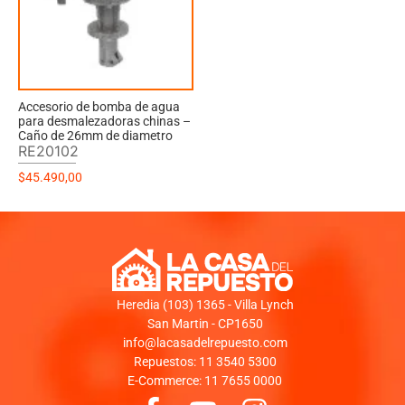
Accesorio de bomba de agua
para desmalezadoras chinas –
Caño de 26mm de diametro
RE20102
$
45.490,00
Heredia (103) 1365 - Villa Lynch
San Martin - CP1650
info@lacasadelrepuesto.com
Repuestos: 11 3540 5300
E-Commerce: 11 7655 0000