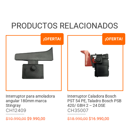
PRODUCTOS RELACIONADOS
¡OFERTA!
¡OFERTA!
Interruptor para amoladora
Interruptor Caladora Bosch
angular 180mm marca
PST 54 PE, Taladro Bosch PSB
Stingray
420/ GBH 2 – 24 DSE
CH12409
CH35007
$
10.990,00
$
9.990,00
$
18.990,00
$
16.990,00