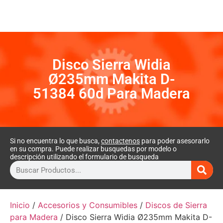
Disco Sierra Widia
Ø235mm Makita D-
51384 60d Para Madera
Si no encuentra lo que busca,
contactenos
para poder asesorarlo
en su compra. Puede realizar busquedas por modelo o
descripción utilizando el formulario de busqueda
Inicio
/
Accesorios y Consumibles
/
Discos de Sierra
para Madera
/ Disco Sierra Widia Ø235mm Makita D-