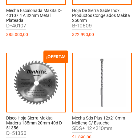
Mecha Escalonada Makita D-
Hoja De Sierra Sable Inox.
40107 4 A 32mm Metal
Productos Congelados Makita
Plateada
250mm
D-40107
B-10609
$
85.000,00
$
22.990,00
¡OFERTA!
Disco Hoja Sierra Makita
Mecha Sds Plus 12x210mm
Madera 185mm 20mm 40d D-
Meifeng C/ Estuche
SDS+ 12x210mm
51356
D-51356
$
1.890,00