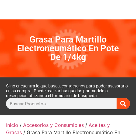
Grasa Para Martillo
Electroneumático En Pote
De 1/4kg
Si no encuentra lo que busca,
contactenos
para poder asesorarlo
en su compra. Puede realizar busquedas por modelo o
descripción utilizando el formulario de busqueda
Inicio
/
Accesorios y Consumibles
/
Aceites y
Grasas
/ Grasa Para Martillo Electroneumático En