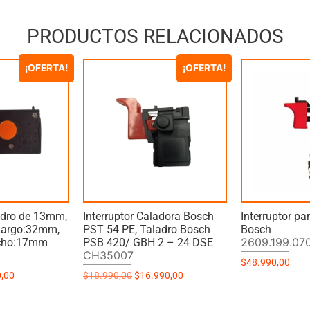
PRODUCTOS RELACIONADOS
¡OFERTA!
¡OFERTA!
ladro de 13mm,
Interruptor Caladora Bosch
Interruptor pa
 Largo:32mm,
PST 54 PE, Taladro Bosch
Bosch
2609.199.07
cho:17mm
PSB 420/ GBH 2 – 24 DSE
CH35007
$
48.990,00
0,00
$
18.990,00
$
16.990,00