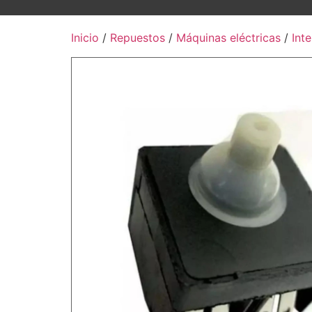
Inicio
/
Repuestos
/
Máquinas eléctricas
/
Int