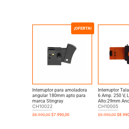
¡OFERTA!
Interruptor para amoladora
Interruptor Ta
angular 180mm apto para
6 Amp. 250 V,
marca Stingray
Alto:29mm An
CH10022
CH10005
$
8.990,00
$
7.990,00
$
9.990,00
$
8.99