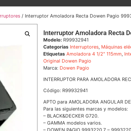
erruptores
/ Interruptor Amoladora Recta Dowen Pagio 9993
Interruptor Amoladora Recta 
Modelo:
R99932941
Categorias
Interruptores
,
Máquinas elé
Etiquetas
Amoladora 4 1/2" 115mm
,
In
Original Dowen Pagio
Marca:
Dowen Pagio
INTERRUPTOR PARA AMOLADORA REC
Código: R99932941
APTO para AMOLADORA ANGULAR DE
Para las siguientes marcas y modelos:
– BLACK&DECKER G720.
– GAMMA modelos varios.
– DOWEN PAGIO 9993220.7 – 9993220