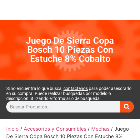
Juego De Sierra Copa
Bosch 10 Piezas Con
Estuche 8% Cobalto
Si no encuentra lo que busca,
contactenos
para poder asesorarlo
en su compra. Puede realizar busquedas por modelo o
descripción utilizando el formulario de busqueda
Inicio
/
Accesorios y Consumibles
/
Mechas
/ Juego
De Sierra Copa Bosch 10 Piezas Con Estuche 8%