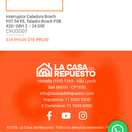
Interruptor Caladora Bosch
PST 54 PE, Taladro Bosch PSB
420/ GBH 2 – 24 DSE
CH35007
$
18.990,00
$
16.990,00
Heredia (103) 1365 - Villa Lynch
San Martin - CP1650
info@lacasadelrepuesto.com
Repuestos: 11 3540 5300
E-Commerce: 11 7655 0000
©2026. La Casa del Repuesto. Todos los derechos reservados. Powered by: