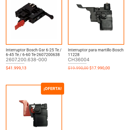
Interruptor Bosch Gsr 6-25 Te /
Interruptor para martillo Bosch
6-45 Te / 6-60 Te-2607200638
11228
2607.200.638-000
CH36004
$
41.999,13
$
19.990,00
$
17.990,00
¡OFERTA!