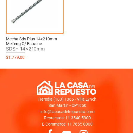
Mecha Sds Plus 14x210mm
Meifeng C/ Estuche
SDS+ 14x210mm
$
1.779,00
Heredia (103) 1365 - Villa Lynch
San Martin - CP1650
info@lacasadelrepuesto.com
Repuestos: 11 3540 5300
E-Commerce: 11 7655 0000