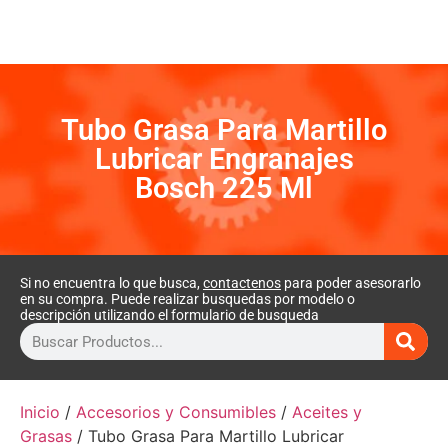
Tubo Grasa Para Martillo
Lubricar Engranajes
Bosch 225 Ml
Si no encuentra lo que busca,
contactenos
para poder asesorarlo
en su compra. Puede realizar busquedas por modelo o
descripción utilizando el formulario de busqueda
Inicio
/
Accesorios y Consumibles
/
Aceites y
Grasas
/ Tubo Grasa Para Martillo Lubricar