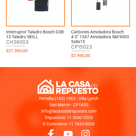
Interruptor Taladro Bosch GSB
Carbones Amoladora Bosch
13 Taladro SKILL
4.5” 1347 Amoladora Skil 9003
CH36003
5x8x15
CP15023
$
21.990,00
$
3.990,00
Heredia (103) 1365 - Villa Lynch
San Martin - CP1650
info@lacasadelrepuesto.com
Repuestos: 11 3540 5300
E-Commerce: 11 7655 0000