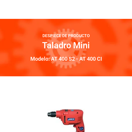
DESPIECE DE PRODUCTO
Taladro Mini
Modelo: AT 400 S2 - AT 400 CI