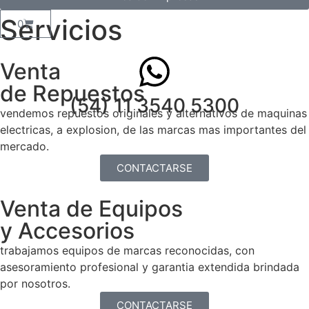
Servicios
0
Venta
de Repuestos
(54) 11 3540 5300
vendemos repuestos originales y alternativos de maquinas
electricas, a explosion, de las marcas mas importantes del
mercado.
CONTACTARSE
Venta de Equipos
y Accesorios
trabajamos equipos de marcas reconocidas, con
asesoramiento profesional y garantia extendida brindada
por nosotros.
CONTACTARSE