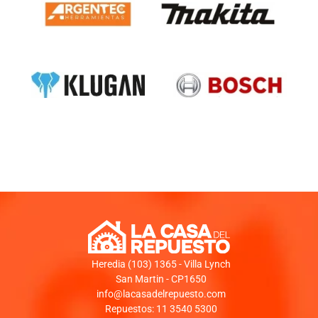
Heredia (103) 1365 - Villa Lynch
San Martin - CP1650
info@lacasadelrepuesto.com
Repuestos: 11 3540 5300