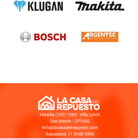
Heredia (103) 1365 - Villa Lynch
San Martin - CP1650
info@lacasadelrepuesto.com
Repuestos: 11 3540 5300