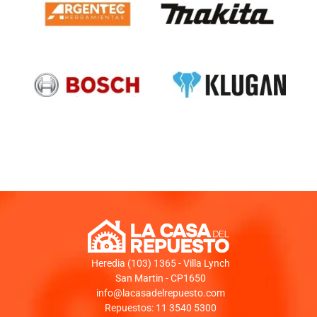
Heredia (103) 1365 - Villa Lynch
San Martin - CP1650
info@lacasadelrepuesto.com
Repuestos: 11 3540 5300