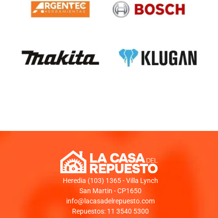
Heredia (103) 1365 - Villa Lynch
San Martin - CP1650
info@lacasadelrepuesto.com
Repuestos: 11 3540 5300