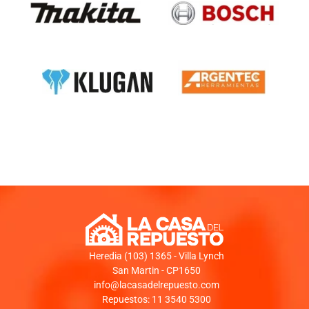
Heredia (103) 1365 - Villa Lynch
San Martin - CP1650
info@lacasadelrepuesto.com
Repuestos: 11 3540 5300