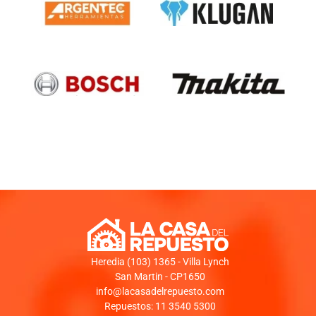
Heredia (103) 1365 - Villa Lynch
San Martin - CP1650
info@lacasadelrepuesto.com
Repuestos: 11 3540 5300