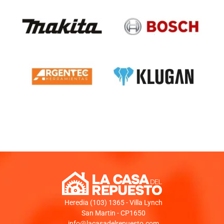
Heredia (103) 1365 - Villa Lynch
San Martin - CP1650
info@lacasadelrepuesto.com