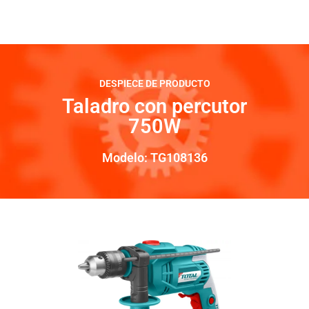
DESPIECE DE PRODUCTO
Taladro con percutor
750W
Modelo: TG108136