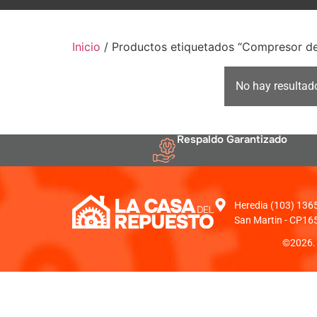
Inicio
/ Productos etiquetados “Compresor de
No hay resultad
Respaldo Garantizado
Heredia (103) 1365 
San Martin - CP16
©2026. 