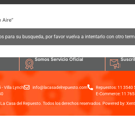
 Aire”
os para su busqueda, por favor vuelva a intentarlo con otro ter
Somos Servicio Oficial
Suscrí
- Villa Lynch
info@lacasadelrepuesto.com
Repuestos: 11 3540
50
E-Commerce: 11 765
La Casa del Repuesto. Todos los derechos reservados. Powered by:
Xent