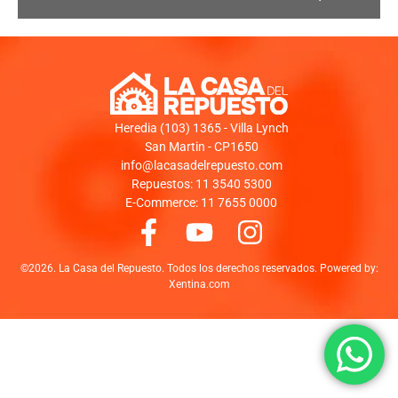
Heredia (103) 1365 - Villa Lynch
San Martin - CP1650
info@lacasadelrepuesto.com
Repuestos: 11 3540 5300
E-Commerce: 11 7655 0000
©2026. La Casa del Repuesto. Todos los derechos reservados. Powered by:
Xentina.com