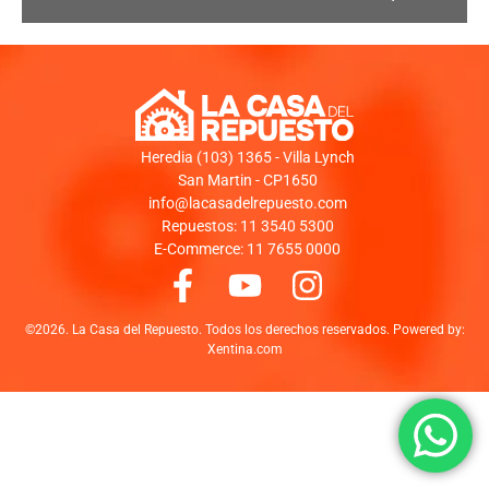
Heredia (103) 1365 - Villa Lynch
San Martin - CP1650
info@lacasadelrepuesto.com
Repuestos: 11 3540 5300
E-Commerce: 11 7655 0000
©2026. La Casa del Repuesto. Todos los derechos reservados. Powered by:
Xentina.com