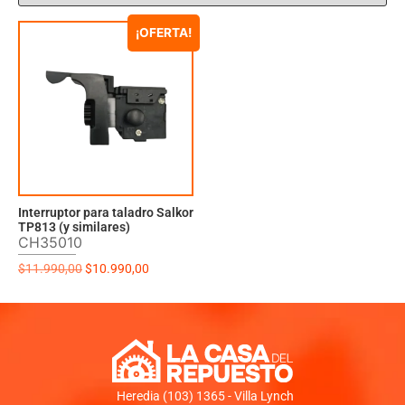
¡OFERTA!
Interruptor para taladro Salkor
TP813 (y similares)
CH35010
$
11.990,00
$
10.990,00
Heredia (103) 1365 - Villa Lynch