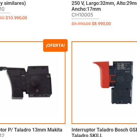
y similares)
250 V, Largo:32mm, Alto:29
10
Ancho:17mm
CH10005
,00
$
10.990,00
$
9.990,00
$
8.990,00
¡OFERTA!
ptor P/ Taladro 13mm Makita
Interruptor Taladro Bosch GS
12
Taladro SKILL