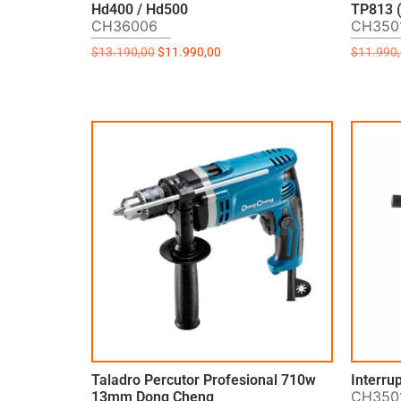
Hd400 / Hd500
TP813 (
CH36006
CH350
$
13.190,00
$
11.990,00
$
11.990
Taladro Percutor Profesional 710w
Interru
CH350
13mm Dong Cheng