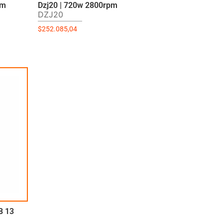
mm
Dzj20 | 720w 2800rpm
DZJ20
$
252.085,04
B 13