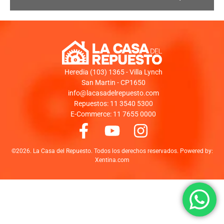
Heredia (103) 1365 - Villa Lynch
San Martin - CP1650
info@lacasadelrepuesto.com
Repuestos: 11 3540 5300
E-Commerce: 11 7655 0000
©2026. La Casa del Repuesto. Todos los derechos reservados. Powered by:
Xentina.com