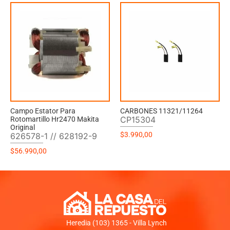
Campo Estator Para
CARBONES 11321/11264
CP15304
Rotomartillo Hr2470 Makita
Original
$
3.990,00
626578-1 // 628192-9
$
56.990,00
Heredia (103) 1365 - Villa Lynch