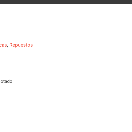
cas
,
Repuestos
gotado