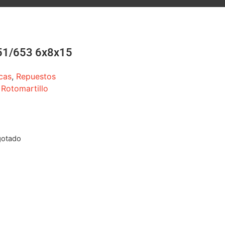
51/653 6x8x15
cas
,
Repuestos
Rotomartillo
gotado