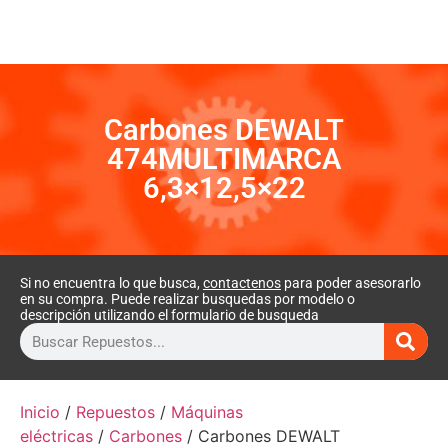
Carbones DEWALT
474MULTIMARCA
6,3×12,5×22
Si no encuentra lo que busca,
contactenos
para poder asesorarlo
en su compra. Puede realizar busquedas por modelo o
descripción utilizando el formulario de busqueda
Inicio
/
Repuestos
/
Máquinas
eléctricas
/
Carbones
/ Carbones DEWALT