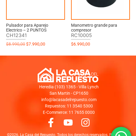
Pulsador para Aparejo
Manometro grande para
Electrico – 2 PUNTOS
compresor
CH12341
RC10005
$
8.990,00
$
7.990,00
$
6.990,00
Heredia (103) 1365 - Villa Lynch
San Martin - CP1650
info@lacasadelrepuesto.com
Repuestos: 11 3540 5300
E-Commerce: 11 7655 0000
©2026. La Casa del Repuesto. Todos los derechos reservados. Powered by: