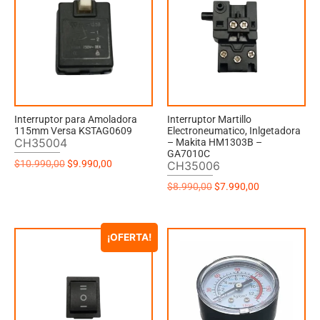
Interruptor para Amoladora
Interruptor Martillo
115mm Versa KSTAG0609
Electroneumatico, Inlgetadora
CH35004
– Makita HM1303B –
GA7010C
$
10.990,00
$
9.990,00
CH35006
$
8.990,00
$
7.990,00
¡OFERTA!