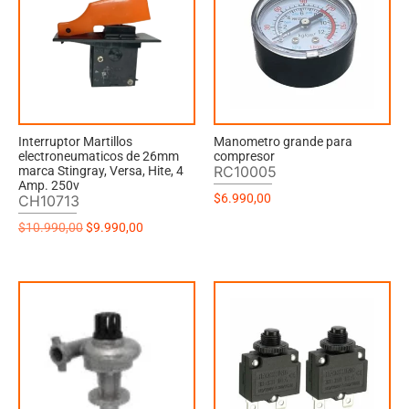
Interruptor Martillos
Manometro grande para
electroneumaticos de 26mm
compresor
RC10005
marca Stingray, Versa, Hite, 4
Amp. 250v
$
6.990,00
CH10713
$
10.990,00
$
9.990,00