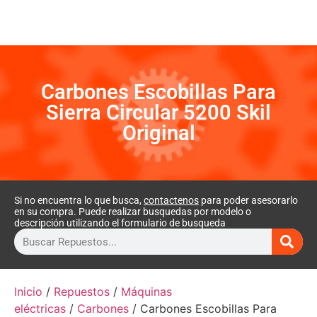
Carbones Escobillas Para
Sierra Circular 5200 Skil
Original
Si no encuentra lo que busca,
contactenos
para poder asesorarlo
en su compra. Puede realizar busquedas por modelo o
descripción utilizando el formulario de busqueda
Inicio
/
Repuestos
/
Máquinas
eléctricas
/
Carbones
/ Carbones Escobillas Para