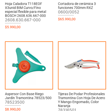
Hoja Caladora T118EOF
Cortadora de cerámica 3
X3unid BIM Curvo/Fino
funciones 700mm RXZ
0600/0052
especial flexible para metal
BOSCH 2608.636.667-000
$
65.990,00
2608.630.667-000
$
5.990,00
Aspersor Con Base Riego
Tijeras De Podar Profesionales
Jardín Tramontina 78523/500
Tramontina Con Hoja De Acero
78523500
Y Mango Engomado, Color
Naranja
$
8.990,00
78316501