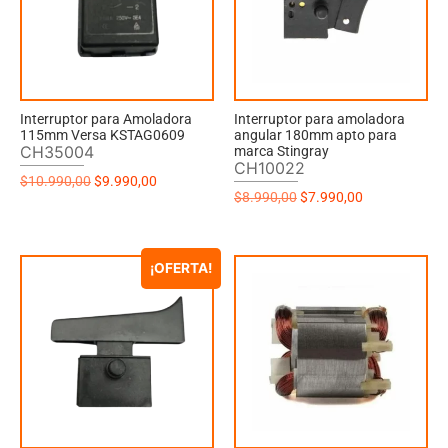
Interruptor para Amoladora
Interruptor para amoladora
115mm Versa KSTAG0609
angular 180mm apto para
CH35004
marca Stingray
CH10022
$
10.990,00
$
9.990,00
$
8.990,00
$
7.990,00
¡OFERTA!