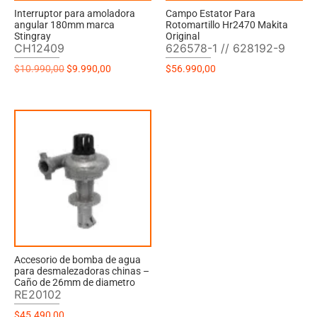
Interruptor para amoladora
Campo Estator Para
angular 180mm marca
Rotomartillo Hr2470 Makita
Stingray
Original
CH12409
626578-1 // 628192-9
$
10.990,00
$
9.990,00
$
56.990,00
Accesorio de bomba de agua
para desmalezadoras chinas –
Caño de 26mm de diametro
RE20102
$
45.490,00