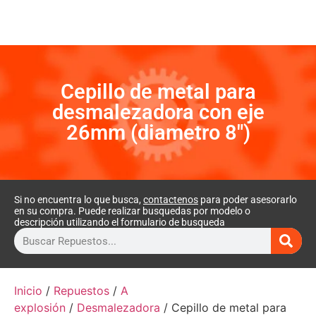
Cepillo de metal para
desmalezadora con eje
26mm (diametro 8″)
Si no encuentra lo que busca,
contactenos
para poder asesorarlo
en su compra. Puede realizar busquedas por modelo o
descripción utilizando el formulario de busqueda
Inicio
/
Repuestos
/
A
explosión
/
Desmalezadora
/ Cepillo de metal para