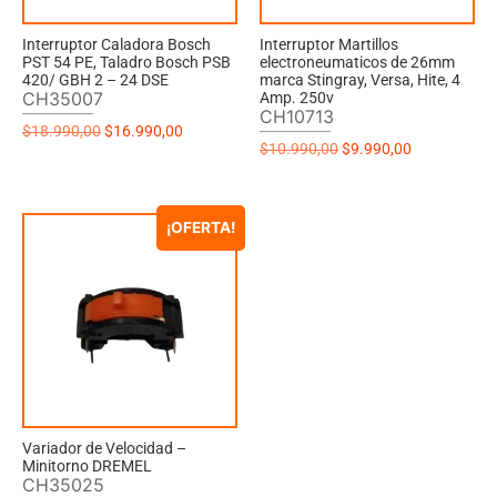
Interruptor Caladora Bosch
Interruptor Martillos
PST 54 PE, Taladro Bosch PSB
electroneumaticos de 26mm
420/ GBH 2 – 24 DSE
marca Stingray, Versa, Hite, 4
CH35007
Amp. 250v
CH10713
$
18.990,00
$
16.990,00
$
10.990,00
$
9.990,00
¡OFERTA!
Variador de Velocidad –
Minitorno DREMEL
CH35025