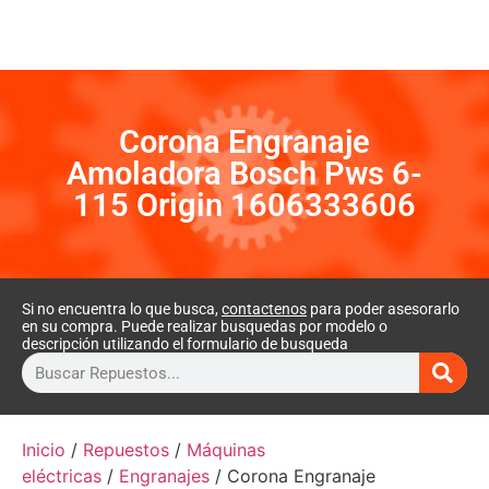
Corona Engranaje
Amoladora Bosch Pws 6-
115 Origin 1606333606
Si no encuentra lo que busca,
contactenos
para poder asesorarlo
en su compra. Puede realizar busquedas por modelo o
descripción utilizando el formulario de busqueda
Inicio
/
Repuestos
/
Máquinas
eléctricas
/
Engranajes
/ Corona Engranaje