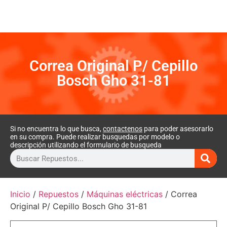
Correa Original P/ Cepillo
Bosch Gho 31-81
Si no encuentra lo que busca,
contactenos
para poder asesorarlo
en su compra. Puede realizar busquedas por modelo o
descripción utilizando el formulario de busqueda
Inicio
/
Repuestos
/
Máquinas eléctricas
/ Correa
Original P/ Cepillo Bosch Gho 31-81