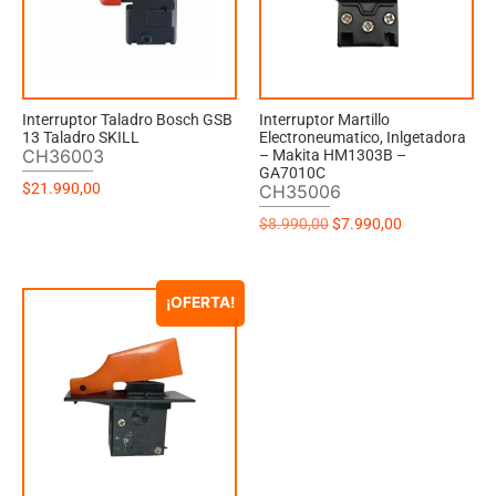
Interruptor Taladro Bosch GSB
Interruptor Martillo
13 Taladro SKILL
Electroneumatico, Inlgetadora
CH36003
– Makita HM1303B –
GA7010C
$
21.990,00
CH35006
$
8.990,00
$
7.990,00
¡OFERTA!