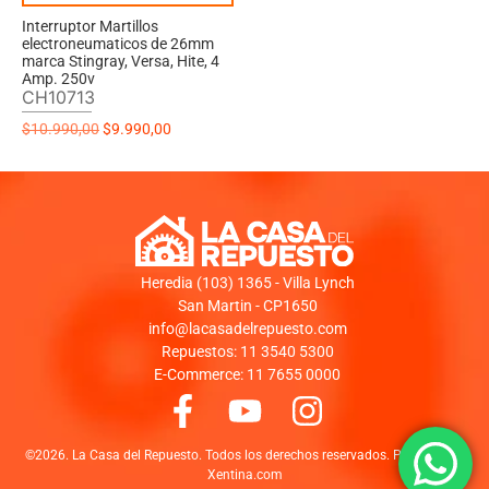
Interruptor Martillos
electroneumaticos de 26mm
marca Stingray, Versa, Hite, 4
Amp. 250v
CH10713
$
10.990,00
$
9.990,00
Heredia (103) 1365 - Villa Lynch
San Martin - CP1650
info@lacasadelrepuesto.com
Repuestos: 11 3540 5300
E-Commerce: 11 7655 0000
©2026. La Casa del Repuesto. Todos los derechos reservados. Powered by:
Xentina.com