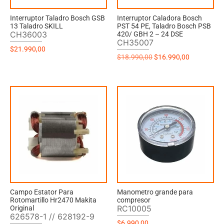
Interruptor Taladro Bosch GSB
Interruptor Caladora Bosch
13 Taladro SKILL
PST 54 PE, Taladro Bosch PSB
CH36003
420/ GBH 2 – 24 DSE
CH35007
$
21.990,00
$
18.990,00
$
16.990,00
Campo Estator Para
Manometro grande para
Rotomartillo Hr2470 Makita
compresor
RC10005
Original
626578-1 // 628192-9
$
6.990,00