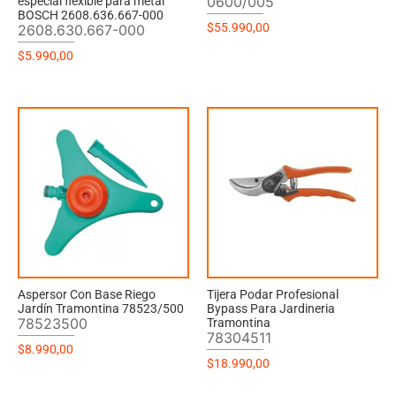
0600/005
especial flexible para metal
BOSCH 2608.636.667-000
$
55.990,00
2608.630.667-000
$
5.990,00
Aspersor Con Base Riego
Tijera Podar Profesional
Jardín Tramontina 78523/500
Bypass Para Jardineria
78523500
Tramontina
78304511
$
8.990,00
$
18.990,00