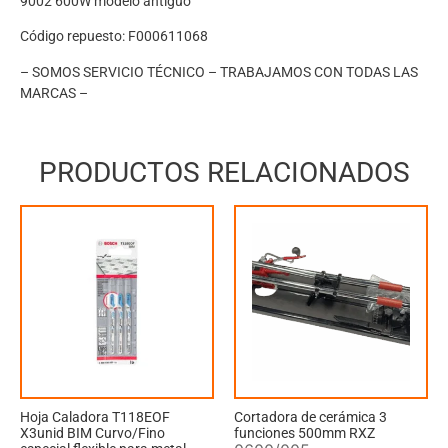
9002 600W modelo antiguo
Código repuesto: F000611068
– SOMOS SERVICIO TÉCNICO – TRABAJAMOS CON TODAS LAS
MARCAS –
PRODUCTOS RELACIONADOS
Hoja Caladora T118EOF
Cortadora de cerámica 3
X3unid BIM Curvo/Fino
funciones 500mm RXZ