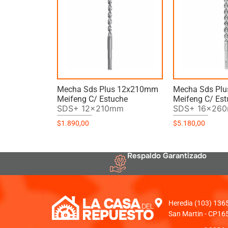
Mecha Sds Plus 12x210mm
Mecha Sds Pl
Meifeng C/ Estuche
Meifeng C/ Es
SDS+ 12x210mm
SDS+ 16x26
$
1.890,00
$
5.180,00
Respaldo Garantizado
Heredia (103) 1365 
San Martin - CP16