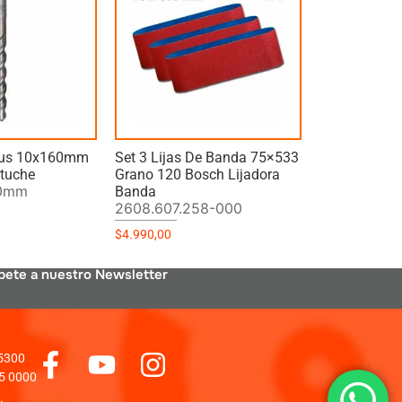
lus 10x160mm
Set 3 Lijas De Banda 75×533
stuche
Grano 120 Bosch Lijadora
60mm
Banda
2608.607.258-000
$
4.990,00
bete a nuestro Newsletter
 5300
5 0000