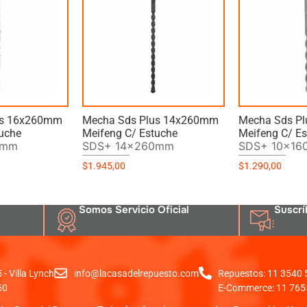
us 16x260mm
Mecha Sds Plus 14x260mm
Mecha Sds P
tuche
Meifeng C/ Estuche
Meifeng C/ E
0mm
SDS+ 14x260mm
SDS+ 10x1
$
1.945,00
$
1.290,00
Somos Servicio Oficial
Suscrí
- Villa Lynch
info@lacasadelrepuesto.com
Repuestos: 11 3540
50
E-Commerce: 11 765