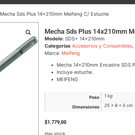
 Mecha Sds Plus 14x210mm Meifeng C/ Estuche
Mecha Sds Plus 14x210mm Me
Modelo:
SDS+ 14x210mm
Categorias
Accesorios y Consumibles
,
Marca:
Meifeng
Mecha 14x210mm Encastre SDS P
Incluye estuche.
MEIFENG
1 kg
Peso
25 × 8 × 5 cm
Dimensiones
$
1.779,00
Hay stock