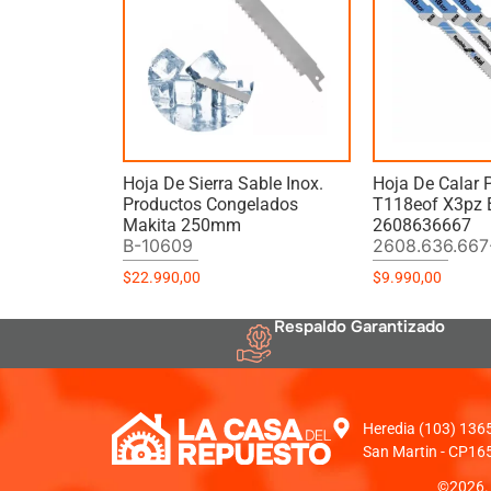
Hoja De Sierra Sable Inox.
Hoja De Calar 
Productos Congelados
T118eof X3pz 
Makita 250mm
2608636667
B-10609
2608.636.667
$
22.990,00
$
9.990,00
Respaldo Garantizado
Heredia (103) 1365 
San Martin - CP16
©2026. 