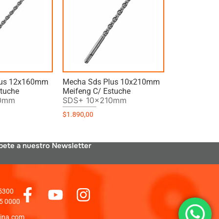
lus 12x160mm
Mecha Sds Plus 10x210mm
stuche
Meifeng C/ Estuche
60mm
SDS+ 10x210mm
$
1.890,00
bete a nuestro Newsletter
 5300
5 0000
ina.com