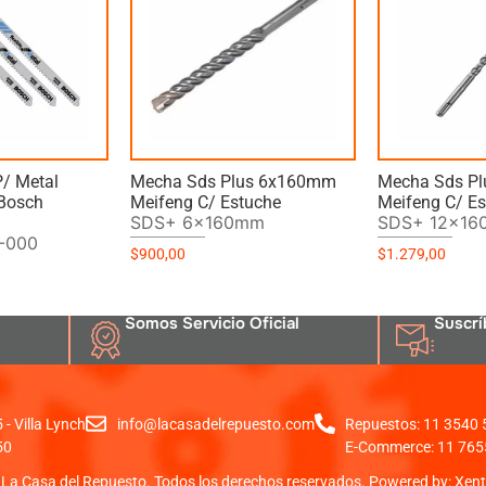
P/ Metal
Mecha Sds Plus 6x160mm
Mecha Sds P
Bosch
Meifeng C/ Estuche
Meifeng C/ E
SDS+ 6x160mm
SDS+ 12x1
-000
$
900,00
$
1.279,00
Somos Servicio Oficial
Suscrí
- Villa Lynch
info@lacasadelrepuesto.com
Repuestos: 11 3540
50
E-Commerce: 11 765
La Casa del Repuesto. Todos los derechos reservados. Powered by:
Xent