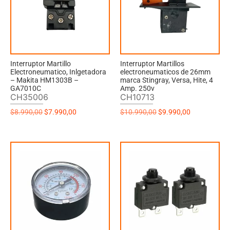
Interruptor Martillo
Interruptor Martillos
Electroneumatico, Inlgetadora
electroneumaticos de 26mm
– Makita HM1303B –
marca Stingray, Versa, Hite, 4
GA7010C
Amp. 250v
CH35006
CH10713
$
8.990,00
$
7.990,00
$
10.990,00
$
9.990,00