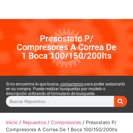
Presostato P/
Compresores A Correa De
1 Boca 100/150/200lts
Si no encuentra lo que busca,
contactenos
para poder asesorarlo
en su compra. Puede realizar busquedas por modelo o
descripción utilizando el formulario de busqueda
Inicio
/
Repuestos
/
Compresores
/ Presostato P/
Compresores A Correa De 1 Boca 100/150/200lts