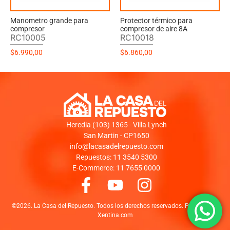
Manometro grande para
Protector térmico para
compresor
compresor de aire 8A
RC10005
RC10018
$
6.990,00
$
6.860,00
Heredia (103) 1365 - Villa Lynch
San Martin - CP1650
info@lacasadelrepuesto.com
Repuestos: 11 3540 5300
E-Commerce: 11 7655 0000
©2026. La Casa del Repuesto. Todos los derechos reservados. Powered by:
Xentina.com