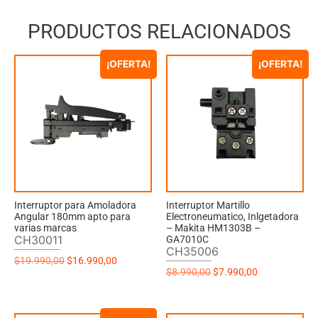
PRODUCTOS RELACIONADOS
¡OFERTA!
¡OFERTA!
Interruptor para Amoladora
Interruptor Martillo
Angular 180mm apto para
Electroneumatico, Inlgetadora
varias marcas
– Makita HM1303B –
CH30011
GA7010C
CH35006
$
19.990,00
$
16.990,00
$
8.990,00
$
7.990,00