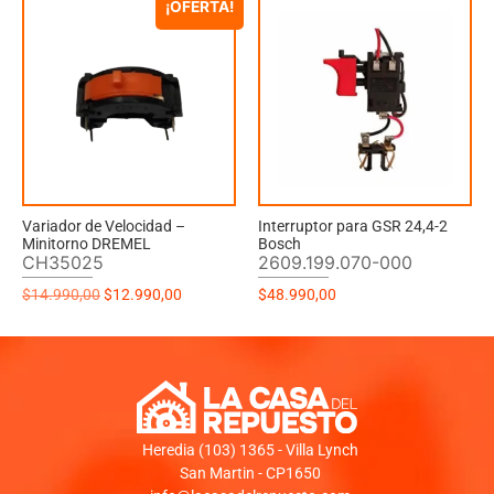
¡OFERTA!
Variador de Velocidad –
Interruptor para GSR 24,4-2
Minitorno DREMEL
Bosch
CH35025
2609.199.070-000
$
14.990,00
$
12.990,00
$
48.990,00
Heredia (103) 1365 - Villa Lynch
San Martin - CP1650