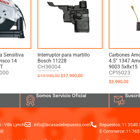
a Sensitiva
Interruptor para martillo
Carbones Amo
isco 14
Bosch 11228
4.5” 1347 Amo
CH36004
ET
9003 5x8x15
-000
CP15023
$
19.990,00
$
17.990,00
$
3.990,00
Somos Servicio Oficial
Suscrí
- Villa Lynch
info@lacasadelrepuesto.com
Repuestos: 11 3540
50
E-Commerce: 11 765