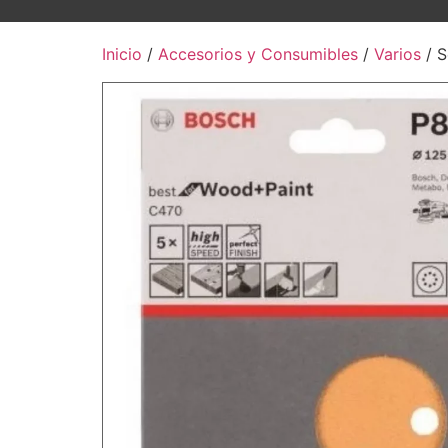
Inicio
/
Accesorios y Consumibles
/
Varios
/ S