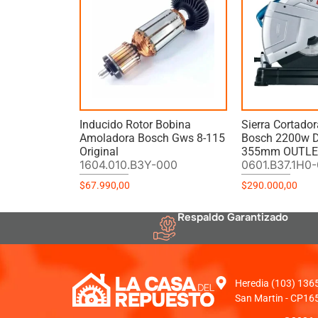
Inducido Rotor Bobina
Sierra Cortador
Amoladora Bosch Gws 8-115
Bosch 2200w D
Original
355mm OUTL
1604.010.B3Y-000
0601.B37.1H0
$
67.990,00
$
290.000,00
Respaldo Garantizado
Heredia (103) 1365 
San Martin - CP16