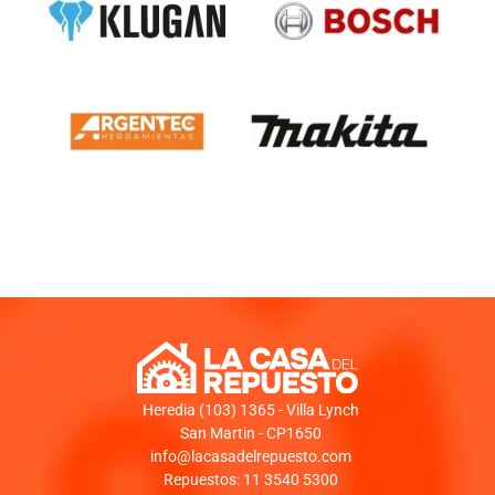
Heredia (103) 1365 - Villa Lynch
San Martin - CP1650
info@lacasadelrepuesto.com
Repuestos: 11 3540 5300