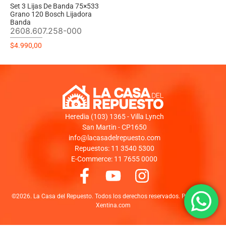
Set 3 Lijas De Banda 75×533
Grano 120 Bosch Lijadora
Banda
2608.607.258-000
$
4.990,00
Heredia (103) 1365 - Villa Lynch
San Martin - CP1650
info@lacasadelrepuesto.com
Repuestos: 11 3540 5300
E-Commerce: 11 7655 0000
©2026. La Casa del Repuesto. Todos los derechos reservados. Powered by:
Xentina.com