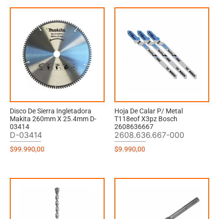
Disco De Sierra Ingletadora
Hoja De Calar P/ Metal
Makita 260mm X 25.4mm D-
T118eof X3pz Bosch
03414
2608636667
D-03414
2608.636.667-000
$
99.990,00
$
9.990,00