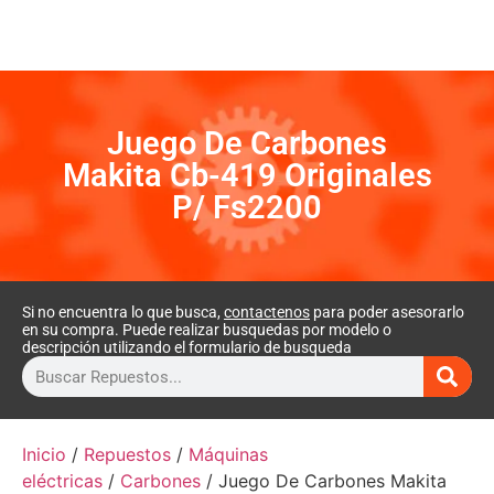
Juego De Carbones
Makita Cb-419 Originales
P/ Fs2200
Si no encuentra lo que busca,
contactenos
para poder asesorarlo
en su compra. Puede realizar busquedas por modelo o
descripción utilizando el formulario de busqueda
Inicio
/
Repuestos
/
Máquinas
eléctricas
/
Carbones
/ Juego De Carbones Makita