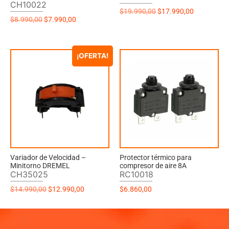
CH10022
$
19.990,00
$
17.990,00
$
8.990,00
$
7.990,00
¡OFERTA!
Variador de Velocidad –
Protector térmico para
Minitorno DREMEL
compresor de aire 8A
CH35025
RC10018
$
14.990,00
$
12.990,00
$
6.860,00